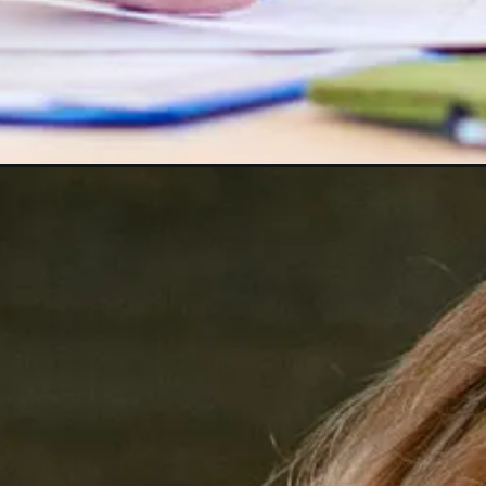
Opening
https://4maos.com.br/ideias-para-montar-um-pequ