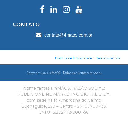
CONTATO
contato@4maos.com.br
|
Política de Privacidade
Termos de Uso
Copyright 2021 4 MÃOS - Todos os direitos reservados
Nome fantasia: 4MÃOS. RAZÃO SOCIAL:
PUBLIC ONLINE MARKETING DIGITAL LTDA,
com sede na R. Ambrosina do Carmo
Buonaguide, 250 – Centro - SP, 07700-135,
CNPJ 13.202.412/0001-56.