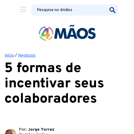
Início
/
Negócios
5 formas de
incentivar seus
colaboradores
Por:
Jorge Torrez