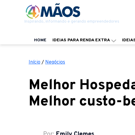
Inspirando, informando e gerando empreendedores
HOME
IDEIAS PARA RENDA EXTRA
IDEIA
Início
/
Negócios
Melhor Hospeda
Melhor custo-b
Por:
Emily Clemes