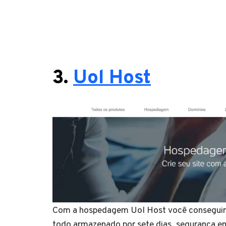
3.
Uol Host
Com a hospedagem Uol Host você conseguirá 
todo armazenado por sete dias, segurança e