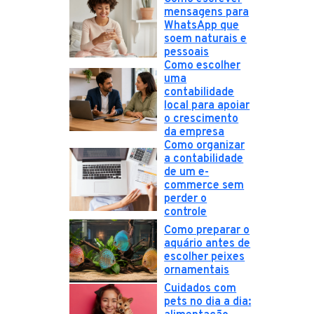
mensagens para
WhatsApp que
soem naturais e
pessoais
Como escolher
uma
contabilidade
local para apoiar
o crescimento
da empresa
Como organizar
a contabilidade
de um e-
commerce sem
perder o
controle
Como preparar o
aquário antes de
escolher peixes
ornamentais
Cuidados com
pets no dia a dia: