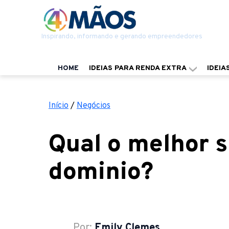
Inspirando, informando e gerando empreendedores
HOME
IDEIAS PARA RENDA EXTRA
IDEIA
Início
/
Negócios
Qual o melhor s
dominio?
Por:
Emily Clemes