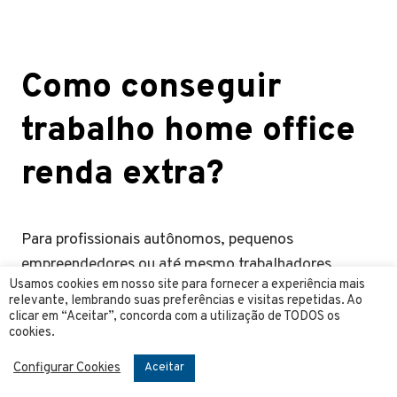
Como conseguir
trabalho home office
renda extra?
Para profissionais autônomos, pequenos
empreendedores ou até mesmo trabalhadores
Usamos cookies em nosso site para fornecer a experiência mais
formais uma renda extra pode ser muito bem vinda,
relevante, lembrando suas preferências e visitas repetidas. Ao
assim principalmente em momentos de crise a
clicar em “Aceitar”, concorda com a utilização de TODOS os
cookies.
necessidade de procurar oportunidades para
freelancers se torna maior, então buscar
como
Configurar Cookies
Aceitar
ganhar dinheiro
extra home office é uma ótima