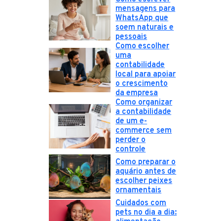
mensagens para
WhatsApp que
soem naturais e
pessoais
Como escolher
uma
contabilidade
local para apoiar
o crescimento
da empresa
Como organizar
a contabilidade
de um e-
commerce sem
perder o
controle
Como preparar o
aquário antes de
escolher peixes
ornamentais
Cuidados com
pets no dia a dia: