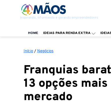
Inspirando, informando e gerando empreendedores
HOME
IDEIAS PARA RENDA EXTRA
IDEIA
Início
/
Negócios
Franquias barata
13 opções mais 
mercado