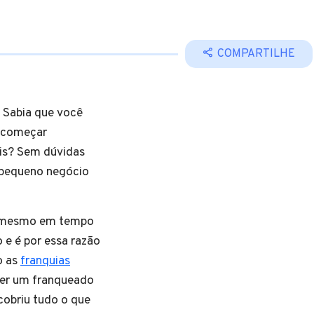
COMPARTILHE
 Sabia que você
e começar
ais? Sem dúvidas
 pequeno negócio
e mesmo em tempo
 e é por essa razão
o as
franquias
ser um franqueado
scobriu tudo o que