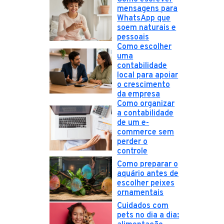
mensagens para
WhatsApp que
soem naturais e
pessoais
Como escolher
uma
contabilidade
local para apoiar
o crescimento
da empresa
Como organizar
a contabilidade
de um e-
commerce sem
perder o
controle
Como preparar o
aquário antes de
escolher peixes
ornamentais
Cuidados com
pets no dia a dia: