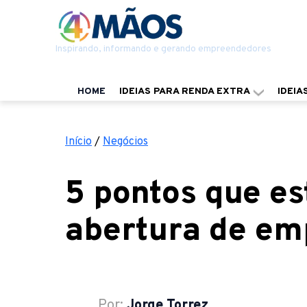
Inspirando, informando e gerando empreendedores
HOME
IDEIAS PARA RENDA EXTRA
IDEIA
Início
/
Negócios
5 pontos que e
abertura de em
Por:
Jorge Torrez