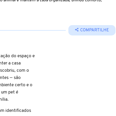
o animal e mantém a casa organizada, unindo conforto,
COMPARTILHE
zação do espaço e
ter a casa
scobriu, com o
antes — são
biente certo e o
 um pet é
ília.
am identificados