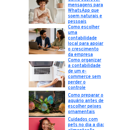
mensagens para
WhatsApp que
soem naturais e
pessoais
Como escolher
uma
contabilidade
local para apoiar
o crescimento
da empresa
Como organizar
a contabilidade
de um e-
commerce sem
perder o
controle
Como preparar o
aquário antes de
escolher peixes
ornamentais
Cuidados com
pets no dia a dia: