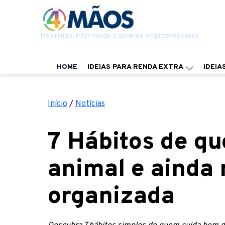
Inspirando, informando e gerando empreendedores
HOME
IDEIAS PARA RENDA EXTRA
IDEIA
Início
/
Notícias
7 Hábitos de q
animal e ainda
organizada