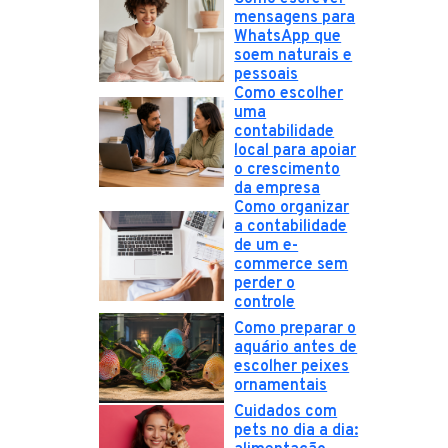
mensagens para
WhatsApp que
soem naturais e
pessoais
Como escolher
uma
contabilidade
local para apoiar
o crescimento
da empresa
Como organizar
a contabilidade
de um e-
commerce sem
perder o
controle
Como preparar o
aquário antes de
escolher peixes
ornamentais
Cuidados com
pets no dia a dia: