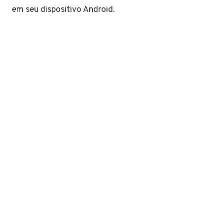
em seu dispositivo Android.