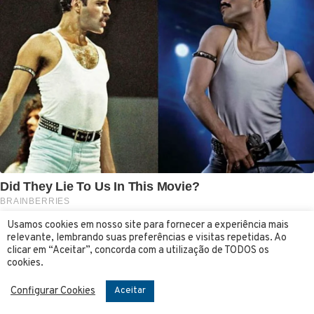
Usamos cookies em nosso site para fornecer a experiência mais
relevante, lembrando suas preferências e visitas repetidas. Ao
clicar em “Aceitar”, concorda com a utilização de TODOS os
cookies.
Configurar Cookies
Aceitar