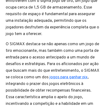
envolverem com o sigma jogo de tiro, um jogo que
ocupa cerca de 1,5 GB de armazenamento. Esse
requisito de espaço é fundamental para assegurar
uma instalação adequada, permitindo que os
jogadores desfrutem da experiência completa que o
jogo tem a oferecer.
O SIGMAX destaca-se não apenas como um jogo de
tiro emocionante, mas também como uma porta de
entrada para o acesso antecipado a um mundo de
desafios e estratégias. Para os aficionados por ação
que buscam mais do que entretenimento, o SIGMAX
se coloca como um dos
jogos para ganhar pix
,
integrando o prazer dos jogos eletrônicos à
possibilidade de obter recompensas financeiras.
Essa característica amplia o apelo do jogo,
incentivando a competição e a habilidade em um