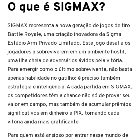
O que é SIGMAX?
SIGMAX representa a nova geração de jogos de tiro
Battle Royale, uma criação inovadora da Sigma
Estúdio Arm Privado Limitado. Este jogo desafia os
jogadores a sobreviverem em um ambiente hostil,
uma ilha cheia de adversários ávidos pela vitória.
Para emergir como o último sobrevivente, não basta
apenas habilidade no gatilho; é preciso também
estratégia e inteligência. A cada partida em SIGMAX,
os competidores têm a chance não só de provar seu
valor em campo, mas também de acumular prêmios
significativos em dinheiro e PIX, tornando cada
vitória ainda mais gratificante.
Para quem está ansioso por entrar nesse mundo de