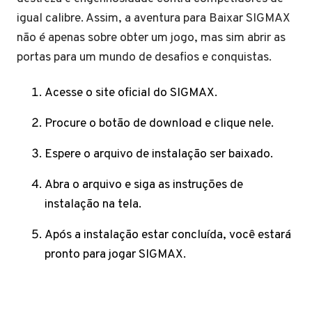
igual calibre. Assim, a aventura para Baixar SIGMAX
não é apenas sobre obter um jogo, mas sim abrir as
portas para um mundo de desafios e conquistas.
Acesse o site oficial do SIGMAX.
Procure o botão de download e clique nele.
Espere o arquivo de instalação ser baixado.
Abra o arquivo e siga as instruções de
instalação na tela.
Após a instalação estar concluída, você estará
pronto para jogar SIGMAX.