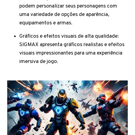
podem personalizar seus personagens com
uma variedade de opções de aparência,
equipamentos e armas.
Gráficos e efeitos visuais de alta qualidade:
SIGMAX apresenta gráficos realistas e efeitos
visuais impressionantes para uma experiência
imersiva de jogo.