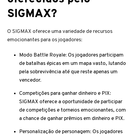
SIGMAX?
O SIGMAX oferece uma variedade de recursos
emocionantes para os jogadores:
Modo Battle Royale: Os jogadores participam
de batalhas épicas em um mapa vasto, lutando
pela sobrevivência até que reste apenas um
vencedor.
Competições para ganhar dinheiro e PIX:
SIGMAX oferece a oportunidade de participar
de competições e torneios emocionantes, com
a chance de ganhar prêmios em dinheiro e PIX.
Personalização de personagem: Os jogadores