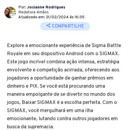
Por:
Josianne Rodrigues
Redatora 4mãos
Atualizado em: 21/02/2024 ás 16:35
COMPARTILHE
Explore a emocionante experiência de Sigma Battle
Royale em seu dispositivo Android com o SIGMAX.
Este jogo incrível combina ação intensa, estratégia
envolvente e competição acirrada, oferecendo aos
jogadores a oportunidade de ganhar prêmios em
dinheiro e PIX. Se você está procurando uma
maneira empolgante de se divertir no mundo dos
jogos, Baixar SIGMAX é a escolha perfeita. Com o
SIGMAX, você mergulhará em uma ilha
emocionante, lutando contra outros jogadores em
busca da supremacia.