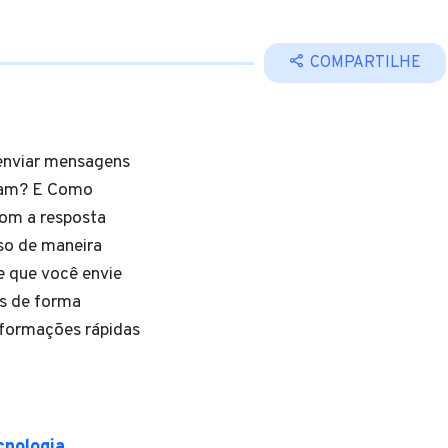
COMPARTILHE
 enviar mensagens
gram? E Como
com a resposta
so de maneira
e que você envie
es de forma
nformações rápidas
cnologia
.