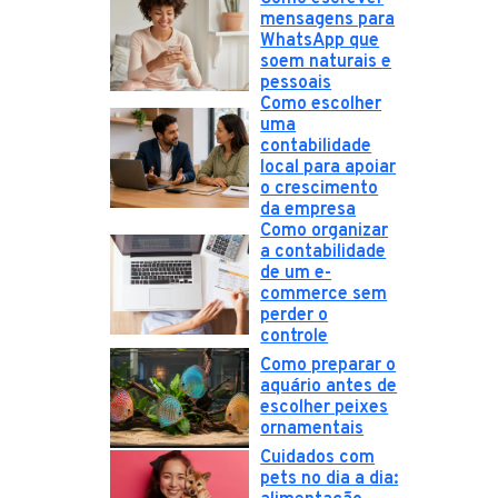
mensagens para
WhatsApp que
soem naturais e
pessoais
Como escolher
uma
contabilidade
local para apoiar
o crescimento
da empresa
Como organizar
a contabilidade
de um e-
commerce sem
perder o
controle
Como preparar o
aquário antes de
escolher peixes
ornamentais
Cuidados com
pets no dia a dia: