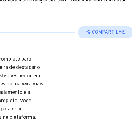
nstagram para realçar seu perfil. Descubra mais com nosso
COMPARTILHE
completo para
ira de destacar o
estaques permitem
ões de maneira mais
ngajamento e a
completo, você
para criar
a na plataforma.