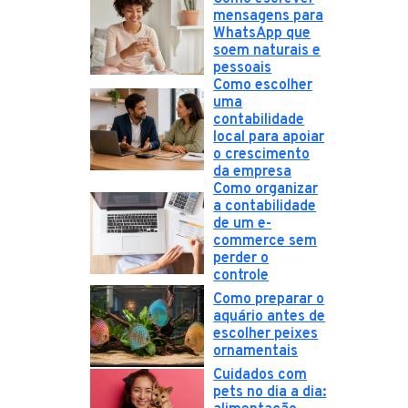
mensagens para
WhatsApp que
soem naturais e
pessoais
Como escolher
uma
contabilidade
local para apoiar
o crescimento
da empresa
Como organizar
a contabilidade
de um e-
commerce sem
perder o
controle
Como preparar o
aquário antes de
escolher peixes
ornamentais
Cuidados com
pets no dia a dia: