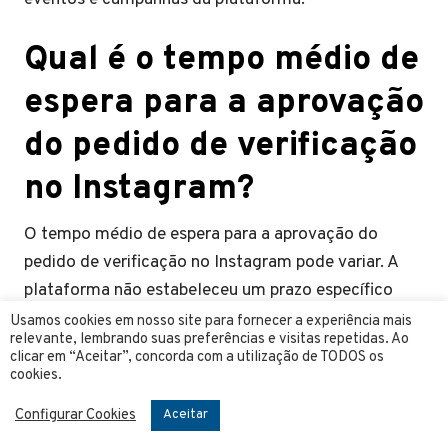
Qual é o tempo médio de
espera para a aprovação
do pedido de verificação
no Instagram?
O tempo médio de espera para a aprovação do
pedido de verificação no Instagram pode variar. A
plataforma não estabeleceu um prazo específico
para a análise dos pedidos, mas informa que pode
Usamos cookies em nosso site para fornecer a experiência mais
relevante, lembrando suas preferências e visitas repetidas. Ao
levar algumas semanas para a conclusão do
clicar em “Aceitar”, concorda com a utilização de TODOS os
processo.
cookies.
Configurar Cookies
Aceitar
Como uma empresa