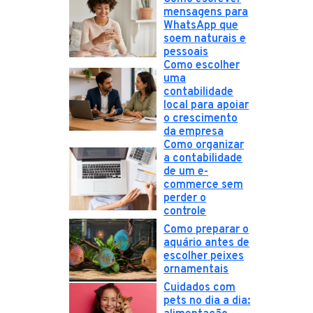
mensagens para
WhatsApp que
soem naturais e
pessoais
Como escolher
uma
contabilidade
local para apoiar
o crescimento
da empresa
Como organizar
a contabilidade
de um e-
commerce sem
perder o
controle
Como preparar o
aquário antes de
escolher peixes
ornamentais
Cuidados com
pets no dia a dia: