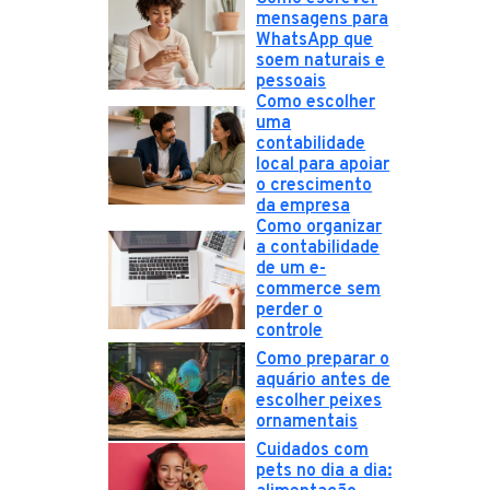
mensagens para
WhatsApp que
soem naturais e
pessoais
Como escolher
uma
contabilidade
local para apoiar
o crescimento
da empresa
Como organizar
a contabilidade
de um e-
commerce sem
perder o
controle
Como preparar o
aquário antes de
escolher peixes
ornamentais
Cuidados com
pets no dia a dia: