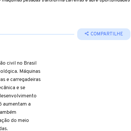
de máquinas pesadas transforma carreiras e abre oportunidades
COMPARTILHE
o civil no Brasil
nológica. Máquinas
as e carregadeiras
cânica e se
 desenvolvimento
só aumentam a
 também
ação do meio
das.