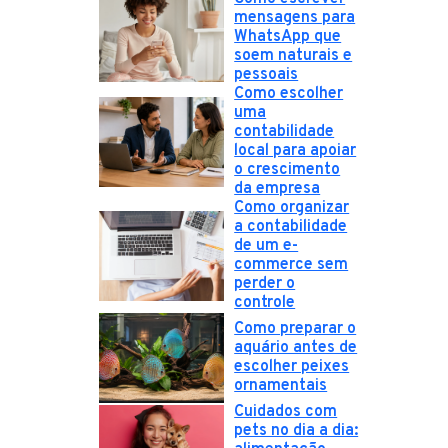
mensagens para
WhatsApp que
soem naturais e
pessoais
Como escolher
uma
contabilidade
local para apoiar
o crescimento
da empresa
Como organizar
a contabilidade
de um e-
commerce sem
perder o
controle
Como preparar o
aquário antes de
escolher peixes
ornamentais
Cuidados com
pets no dia a dia: