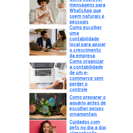
mensagens para
WhatsApp que
soem naturais e
pessoais
Como escolher
uma
contabilidade
local para apoiar
o crescimento
da empresa
Como organizar
a contabilidade
de um e-
commerce sem
perder o
controle
Como preparar o
aquário antes de
escolher peixes
ornamentais
Cuidados com
pets no dia a dia: