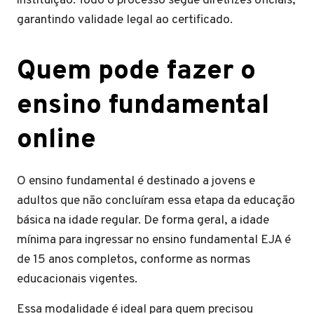
instituição. Todo o processo segue diretrizes oficiais,
garantindo validade legal ao certificado.
Quem pode fazer o
ensino fundamental
online
O ensino fundamental é destinado a jovens e
adultos que não concluíram essa etapa da educação
básica na idade regular. De forma geral, a idade
mínima para ingressar no ensino fundamental EJA é
de 15 anos completos, conforme as normas
educacionais vigentes.
Essa modalidade é ideal para quem precisou