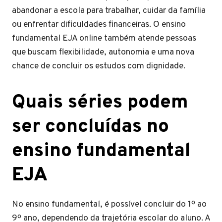
abandonar a escola para trabalhar, cuidar da família
ou enfrentar dificuldades financeiras. O ensino
fundamental EJA online também atende pessoas
que buscam flexibilidade, autonomia e uma nova
chance de concluir os estudos com dignidade.
Quais séries podem
ser concluídas no
ensino fundamental
EJA
No ensino fundamental, é possível concluir do 1º ao
9º ano, dependendo da trajetória escolar do aluno. A