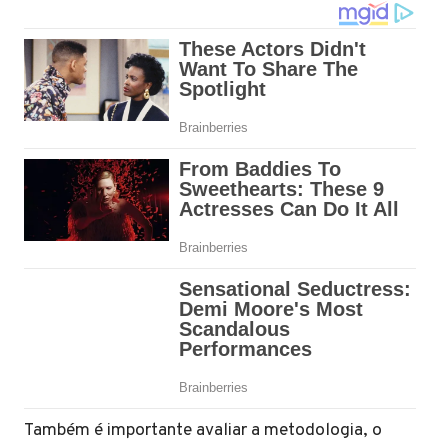
Também é importante avaliar a metodologia, o