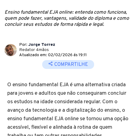
Ensino fundamental EJA online: entenda como funciona,
quem pode fazer, vantagens, validade do diploma e como
concluir seus estudos de forma rápida e legal.
Por:
Jorge Torrez
Redator 4mãos
Atualizado em: 02/02/2026 ás 19:11
COMPARTILHE
O ensino fundamental EJA é uma alternativa criada
para jovens e adultos que não conseguiram concluir
os estudos na idade considerada regular. Com o
avanço da tecnologia e a digitalização do ensino, o
ensino fundamental EJA online se tornou uma opção
acessível, flexível e alinhada à rotina de quem
trabalha ou tem outras responsabilidades.