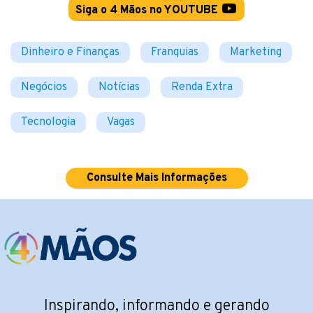
Siga o 4 Mãos no YOUTUBE
Dinheiro e Finanças
Franquias
Marketing
Negócios
Notícias
Renda Extra
Tecnologia
Vagas
Consulte Mais Informações
Inspirando, informando e gerando