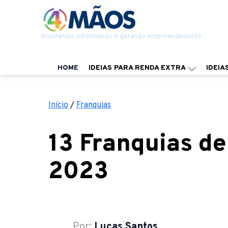
Inspirando, informando e gerando empreendedores
HOME
IDEIAS PARA RENDA EXTRA
IDEIA
Início
/
Franquias
13 Franquias de
2023
Por:
Lucas Santos