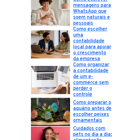
mensagens para
WhatsApp que
soem naturais e
pessoais
Como escolher
uma
contabilidade
local para apoiar
o crescimento
da empresa
Como organizar
a contabilidade
de um e-
commerce sem
perder o
controle
Como preparar o
aquário antes de
escolher peixes
ornamentais
Cuidados com
pets no dia a dia: