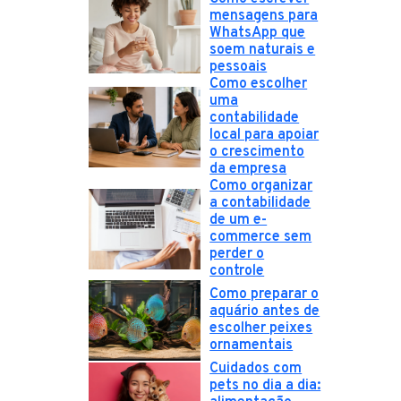
mensagens para
WhatsApp que
soem naturais e
pessoais
Como escolher
uma
contabilidade
local para apoiar
o crescimento
da empresa
Como organizar
a contabilidade
de um e-
commerce sem
perder o
controle
Como preparar o
aquário antes de
escolher peixes
ornamentais
Cuidados com
pets no dia a dia: