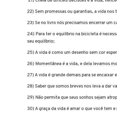
21) Cheia de difíceis decisões é a vida, ve
22) Sem promessas ou garantias, a vida nos t
23) Se no livro nós precisamos encerrar um ca
24) Para ter o equilíbrio na bicicleta é nec
seu equilíbrio;
25) A vida é como um desenho sem cor esper
26) Momentânea é a vida, e dela levamos m
27) A vida é grande demais para se encaixar
28) Saber que somos breves nos leva a dar va
29) Não permita que seus sonhos sejam atrop
30) A graça da vida é amar o que você tem e