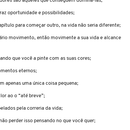
ncedores são aqueles que conseguem dominá-las;
raz oportunidade e possibilidades;
pítulo para começar outro, na vida não seria diferente;
essário movimento, então movimente a sua vida e alcance
ando que você a pinte com as suas cores;
omentos eternos;
 em apenas uma única coisa pequena;
lor ao o “até breve”;
elados pela correria da vida;
 não perder isso pensando no que você quer;