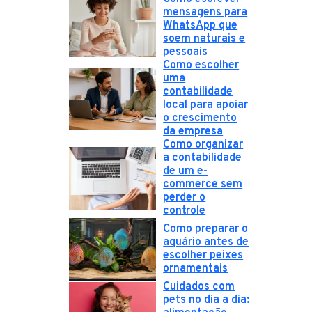
mensagens para
WhatsApp que
soem naturais e
pessoais
Como escolher
uma
contabilidade
local para apoiar
o crescimento
da empresa
Como organizar
a contabilidade
de um e-
commerce sem
perder o
controle
Como preparar o
aquário antes de
escolher peixes
ornamentais
Cuidados com
pets no dia a dia: