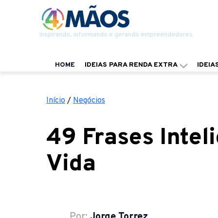
Inspirando, informando e gerando empreendedores
HOME
IDEIAS PARA RENDA EXTRA
IDEIA
Início
/
Negócios
49 Frases Intel
Vida
Por:
Jorge Torrez