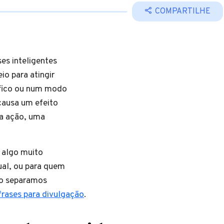
COMPARTILHE
ses inteligentes
io para atingir
ífico ou num modo
 causa um efeito
a ação, uma
 algo muito
ual, ou para quem
sso separamos
frases para divulgação
.