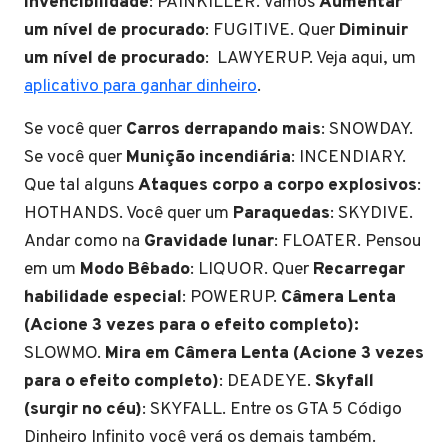
Invencibilidade
: PAINKILLER. Vamos
Aumentar
um nível de procurado
: FUGITIVE. Quer
Diminuir
um nível de procurado
: LAWYERUP. Veja aqui, um
aplicativo para ganhar dinheiro
.
Se você quer
Carros derrapando mais
: SNOWDAY.
Se você quer
Munição incendiária
: INCENDIARY.
Que tal alguns
Ataques corpo a corpo explosivos
:
HOTHANDS. Você quer um
Paraquedas
: SKYDIVE.
Andar como na
Gravidade lunar
: FLOATER. Pensou
em um
Modo Bêbado
: LIQUOR. Quer
Recarregar
habilidade especial
: POWERUP.
Câmera Lenta
(Acione 3 vezes para o efeito completo):
SLOWMO.
Mira em Câmera Lenta (Acione 3 vezes
para o efeito completo)
: DEADEYE.
Skyfall
(surgir no céu)
: SKYFALL. Entre os GTA 5 Código
Dinheiro Infinito você verá os demais também.