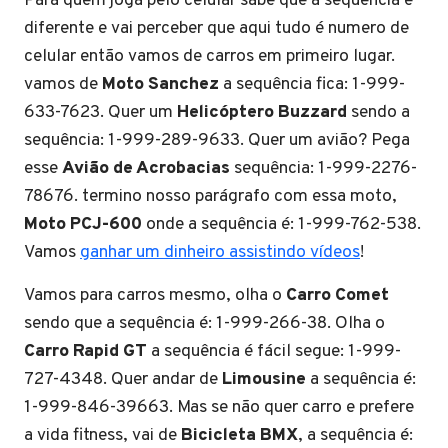
Para quem joga pelo celular sabe que a sequencia é
diferente e vai perceber que aqui tudo é numero de
celular então vamos de carros em primeiro lugar.
vamos de
Moto Sanchez
a sequência fica: 1-999-
633-7623. Quer um
Helicóptero Buzzard
sendo a
sequência: 1-999-289-9633. Quer um avião? Pega
esse
Avião de Acrobacias
sequência: 1-999-2276-
78676. termino nosso parágrafo com essa moto,
Moto PCJ-600
onde a sequência é: 1-999-762-538.
Vamos
ganhar um dinheiro assistindo vídeos
!
Vamos para carros mesmo, olha o
Carro Comet
sendo que a sequência é: 1-999-266-38. Olha o
Carro Rapid GT
a sequência é fácil segue: 1-999-
727-4348. Quer andar de
Limousine
a sequência é:
1-999-846-39663. Mas se não quer carro e prefere
a vida fitness, vai de
Bicicleta BMX
, a sequência é: