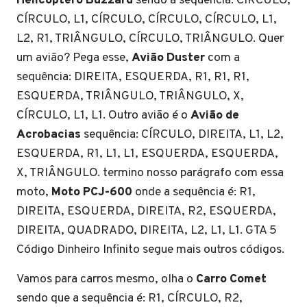
Helicóptero Buzzard
sendo a sequência: CÍRCULO,
CÍRCULO, L1, CÍRCULO, CÍRCULO, CÍRCULO, L1,
L2, R1, TRIÂNGULO, CÍRCULO, TRIÂNGULO. Quer
um avião? Pega esse,
Avião Duster
com a
sequência: DIREITA, ESQUERDA, R1, R1, R1,
ESQUERDA, TRIÂNGULO, TRIÂNGULO, X,
CÍRCULO, L1, L1. Outro avião é o
Avião de
Acrobacias
sequência: CÍRCULO, DIREITA, L1, L2,
ESQUERDA, R1, L1, L1, ESQUERDA, ESQUERDA,
X, TRIÂNGULO. termino nosso parágrafo com essa
moto,
Moto PCJ-600
onde a sequência é: R1,
DIREITA, ESQUERDA, DIREITA, R2, ESQUERDA,
DIREITA, QUADRADO, DIREITA, L2, L1, L1. GTA 5
Código Dinheiro Infinito segue mais outros códigos.
Vamos para carros mesmo, olha o
Carro Comet
sendo que a sequência é: R1, CÍRCULO, R2,