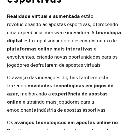
Realidade virtual e aumentada
estão
revolucionando as apostas esportivas, oferecendo
uma experiência imersiva e inovadora. A
tecnologia
digital
está impulsionando o desenvolvimento de
plataformas online mais interativas
e
envolventes, criando novas oportunidades para os
jogadores desfrutarem de apostas virtuais.
O avanço das inovações digitais também está
trazendo
novidades tecnológicas em jogos de
azar
, melhorando a
experiência de apostas
online
e atraindo mais jogadores para a
emocionante indústria de apostas esportivas.
Os
avanços tecnológicos em apostas online no