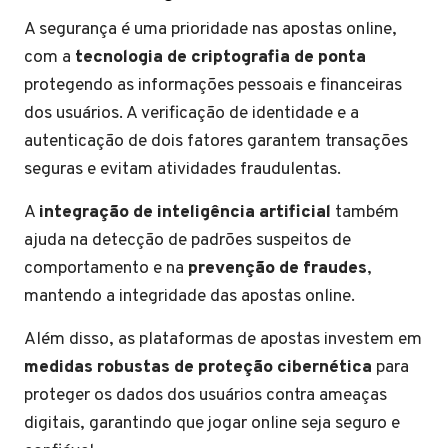
A segurança é uma prioridade nas apostas online,
com a
tecnologia de criptografia de ponta
protegendo as informações pessoais e financeiras
dos usuários. A verificação de identidade e a
autenticação de dois fatores garantem transações
seguras e evitam atividades fraudulentas.
A
integração de inteligência artificial
também
ajuda na detecção de padrões suspeitos de
comportamento e na
prevenção de fraudes
,
mantendo a integridade das apostas online.
Além disso, as plataformas de apostas investem em
medidas robustas de proteção cibernética
para
proteger os dados dos usuários contra ameaças
digitais, garantindo que jogar online seja seguro e