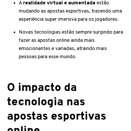
A
realidade virtual e aumentada
estão
mudando as apostas esportivas, trazendo uma
experiência super imersiva para os jogadores.
Novas tecnologias estão sempre surgindo para
fazer as apostas online ainda mais
emocionantes e variadas, atraindo mais
pessoas para esse mundo.
O impacto da
tecnologia nas
apostas esportivas