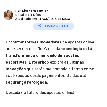
Por:
Lisandra Suellen
Redatora 4 Mãos
Atualizado em: 14/03/2024 ás 13:30
COMPARTILHE
Encontrar
formas inovadoras
de apostas online
pode ser um desafio. O uso da
tecnologia está
transformando
o
mercado de apostas
esportivas
. Este artigo explora as
últimas
inovações
que estão melhorando a forma como
você aposta, desde pagamentos rápidos até
segurança reforçada
.
Descubra o futuro das apostas online!