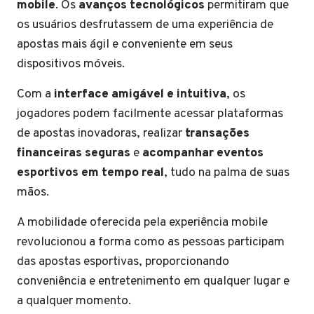
mobile
. Os
avanços tecnológicos
permitiram que
os usuários desfrutassem de uma experiência de
apostas mais ágil e conveniente em seus
dispositivos móveis.
Com a
interface amigável e intuitiva
, os
jogadores podem facilmente acessar plataformas
de apostas inovadoras, realizar
transações
financeiras seguras
e
acompanhar eventos
esportivos em tempo real
, tudo na palma de suas
mãos.
A mobilidade oferecida pela experiência mobile
revolucionou a forma como as pessoas participam
das apostas esportivas, proporcionando
conveniência e entretenimento em qualquer lugar e
a qualquer momento.