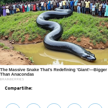
Compartilhe: