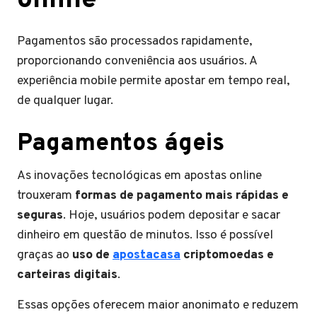
online
Pagamentos são processados rapidamente,
proporcionando conveniência aos usuários. A
experiência mobile permite apostar em tempo real,
de qualquer lugar.
Pagamentos ágeis
As inovações tecnológicas em apostas online
trouxeram
formas de pagamento mais rápidas e
seguras
. Hoje, usuários podem depositar e sacar
dinheiro em questão de minutos. Isso é possível
graças ao
uso de
apostacasa
criptomoedas e
carteiras digitais
.
Essas opções oferecem maior anonimato e reduzem