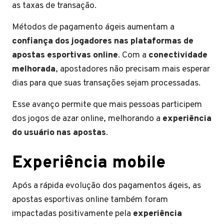
as taxas de transação.
Métodos de pagamento ágeis aumentam a
confiança dos jogadores nas plataformas de
apostas esportivas online
. Com a
conectividade
melhorada
, apostadores não precisam mais esperar
dias para que suas transações sejam processadas.
Esse avanço permite que mais pessoas participem
dos jogos de azar online, melhorando a
experiência
do usuário nas apostas
.
Experiência mobile
Após a rápida evolução dos pagamentos ágeis, as
apostas esportivas online também foram
impactadas positivamente pela
experiência