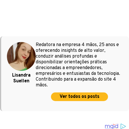
Redatora na empresa 4 mãos, 25 anos e
oferecendo insights de alto valor,
conduzir análises profundas e
disponibilizar orientações práticas
direcionadas a empreendedores,
empresários e entusiastas da tecnologia.
Lisandra
Contribuindo para a expansão do site 4
Suellen
mãos.
Ver todos os posts