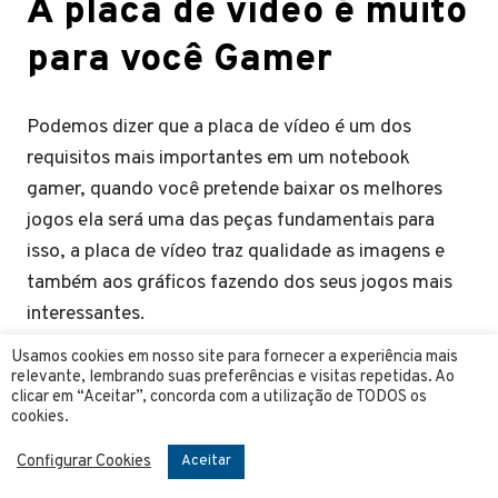
A placa de vídeo é muito
para você Gamer
Podemos dizer que a placa de vídeo é um dos
requisitos mais importantes em um notebook
gamer, quando você pretende baixar os melhores
jogos ela será uma das peças fundamentais para
isso, a placa de vídeo traz qualidade as imagens e
também aos gráficos fazendo dos seus jogos mais
interessantes.
Usamos cookies em nosso site para fornecer a experiência mais
Ao comprar um notebook você consumidor deverá
relevante, lembrando suas preferências e visitas repetidas. Ao
ficar atento a vários detalhes necessários, assim
clicar em “Aceitar”, concorda com a utilização de TODOS os
cookies.
terá a tranquilidade para jogar e ser bem sucedido
nos jogos, com isso a placa de vídeo fará a
Configurar Cookies
Aceitar
diferença em seu notebook e então recomendamos