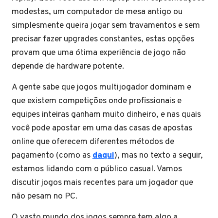
modestas, um computador de mesa antigo ou
simplesmente queira jogar sem travamentos e sem
precisar fazer upgrades constantes, estas opções
provam que uma ótima experiência de jogo não
depende de hardware potente.
A gente sabe que jogos multijogador dominam e
que existem competições onde profissionais e
equipes inteiras ganham muito dinheiro, e nas quais
você pode apostar em uma das casas de apostas
online que oferecem diferentes métodos de
pagamento (como as
daqui
), mas no texto a seguir,
estamos lidando com o público casual. Vamos
discutir jogos mais recentes para um jogador que
não pesam no PC.
O vasto mundo dos jogos sempre tem algo a