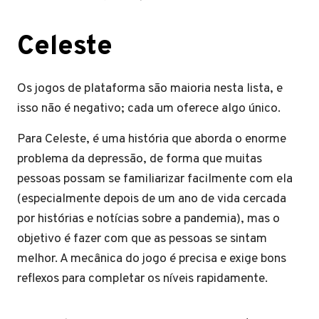
Celeste
Os jogos de plataforma são maioria nesta lista, e
isso não é negativo; cada um oferece algo único.
Para Celeste, é uma história que aborda o enorme
problema da depressão, de forma que muitas
pessoas possam se familiarizar facilmente com ela
(especialmente depois de um ano de vida cercada
por histórias e notícias sobre a pandemia), mas o
objetivo é fazer com que as pessoas se sintam
melhor. A mecânica do jogo é precisa e exige bons
reflexos para completar os níveis rapidamente.