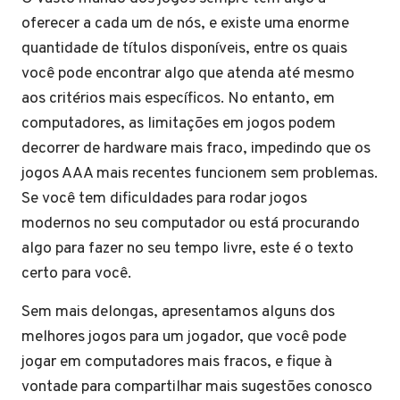
oferecer a cada um de nós, e existe uma enorme
quantidade de títulos disponíveis, entre os quais
você pode encontrar algo que atenda até mesmo
aos critérios mais específicos. No entanto, em
computadores, as limitações em jogos podem
decorrer de hardware mais fraco, impedindo que os
jogos AAA mais recentes funcionem sem problemas.
Se você tem dificuldades para rodar jogos
modernos no seu computador ou está procurando
algo para fazer no seu tempo livre, este é o texto
certo para você.
Sem mais delongas, apresentamos alguns dos
melhores jogos para um jogador, que você pode
jogar em computadores mais fracos, e fique à
vontade para compartilhar mais sugestões conosco