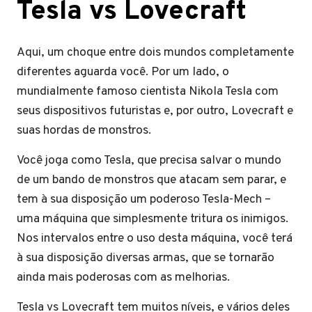
Tesla vs Lovecraft
Aqui, um choque entre dois mundos completamente
diferentes aguarda você. Por um lado, o
mundialmente famoso cientista Nikola Tesla com
seus dispositivos futuristas e, por outro, Lovecraft e
suas hordas de monstros.
Você joga como Tesla, que precisa salvar o mundo
de um bando de monstros que atacam sem parar, e
tem à sua disposição um poderoso Tesla-Mech –
uma máquina que simplesmente tritura os inimigos.
Nos intervalos entre o uso desta máquina, você terá
à sua disposição diversas armas, que se tornarão
ainda mais poderosas com as melhorias.
Tesla vs Lovecraft tem muitos níveis, e vários deles