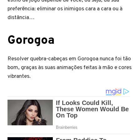
estilo de jogo depende de você, ou seja, da sua
preferência: eliminar os inimigos cara a cara ou à
distância…
Gorogoa
Resolver quebra-cabeças em Gorogoa nunca foi tão
bom, graças às suas animações feitas à mão e cores
vibrantes.