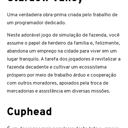
Uma verdadeira obra-prima criada pelo trabalho de
um programador dedicado.
Neste adorável jogo de simulação de fazenda, você
assume o papel de herdeiro da família e, felizmente,
abandona um emprego na cidade para viver em um
lugar tranquilo. A tarefa dos jogadores é revitalizar a
fazenda decadente e cultivar um ecossistema
próspero por meio de trabalho árduo e cooperação
com outros moradores, apoiados pela troca de
mercadorias e assistência em diversas missões.
Cuphead