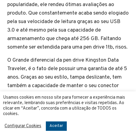
popularidade, ele rendeu ótimas avaliações ao
produto. Que constantemente acaba sendo elogiado
pela sua velocidade de leitura graças ao seu USB
3.0 e até mesmo pela sua capacidade de
armazenamento que chega até 256 GB. Faltando
somente ser extendida para uma pen drive 1tb, risos.
O Grande diferencial da pen drive Kingston Data
Traveler, é o fato dele possuir uma garantia de até 5
anos. Graças ao seu estilo, tampa deslizante, tem
também a capacidade de manter o seu conector
protegido. A maioria de seus usuários o considera
Usamos cookies em nosso site para fornecer a experiência mais
um dos melhores custo-benefício do mercado, com
relevante, lembrando suas preferências e visitas repetidas. Ao
clicar em “Aceitar”, concorda com a utilização de TODOS os
alta durabilidade, sem contar é claro, com a grande
cookies.
confiança que se tem na marca.
Configurar Cookies
Aceitar