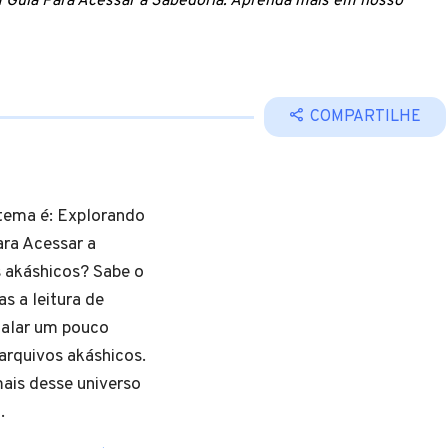
 Guia Para Acessar a Sabedoria. Aprenda mais em nosso
COMPARTILHE
 tema é: Explorando
ra Acessar a
s akáshicos? Sabe o
s a leitura de
falar um pouco
 arquivos akáshicos.
mais desse universo
.