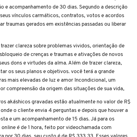
ão e acompanhamento de 30 dias. Segundo a descrição
 seus vínculos carmáticos, contratos, votos e acordos
r traumas gerados em existências passadas ou liberar
 trazer clareza sobre problemas vividos, orientação de
sbloqueio de crenças e traumas e ativações de novos
eus dons e virtudes da alma. Além de trazer clareza,
tar os seus planos e objetivos. você terá a grande
as mais elevadas de luz e amor Incondicional, um
hor compreensão da origem das situações de sua vida,
tros akáshicos gravadas estão atualmente no valor de R$
 onde o cliente envia 4 perguntas e depois que houver a
osta e um acompanhamento de 15 dias. Já para os
 online é de 1 hora, feito por videochamada com
 por 30 dias, seu custo é de R$ 333,33. Esses valores