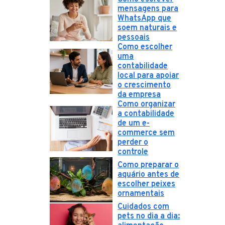
mensagens para
WhatsApp que
soem naturais e
pessoais
Como escolher
uma
contabilidade
local para apoiar
o crescimento
da empresa
Como organizar
a contabilidade
de um e-
commerce sem
perder o
controle
Como preparar o
aquário antes de
escolher peixes
ornamentais
Cuidados com
pets no dia a dia: