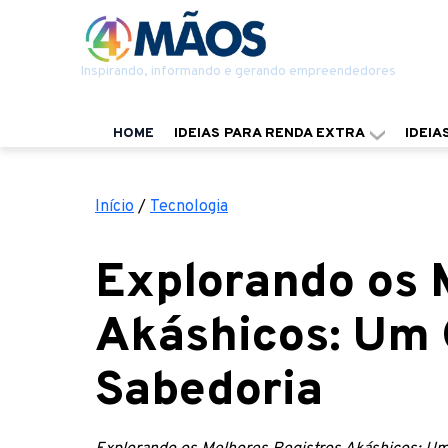
Inspirando, informando e gerando empreendedores
HOME
IDEIAS PARA RENDA EXTRA
IDEIA
Início
/
Tecnologia
Explorando os 
Akáshicos: Um 
Sabedoria