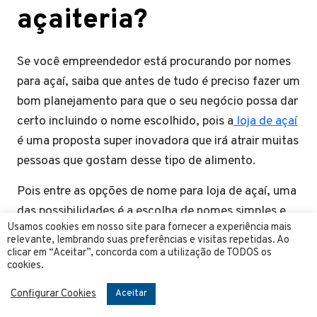
açaiteria?
Se você empreendedor está procurando por nomes
para açaí, saiba que antes de tudo é preciso fazer um
bom planejamento para que o seu negócio possa dar
certo incluindo o nome escolhido, pois a
loja de açaí
é uma proposta super inovadora que irá atrair muitas
pessoas que gostam desse tipo de alimento.
Pois entre as opções de nome para loja de açaí, uma
das possibilidades é a escolha de nomes simples e
Usamos cookies em nosso site para fornecer a experiência mais
fáceis de memorizar, o que é ideal para que os
relevante, lembrando suas preferências e visitas repetidas. Ao
clientes se lembrem facilmente de seu negócio e até
clicar em “Aceitar”, concorda com a utilização de TODOS os
cookies.
mesmo se lembrem com facilidade para indicarem a
outros clientes.
Configurar Cookies
Aceitar