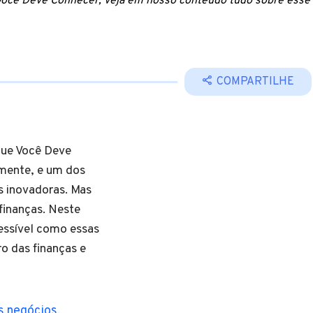
 Você Deve Conhecer, veja em nosso conteúdo tudo sobre esse
COMPARTILHE
que Você Deve
mente, e um dos
s inovadoras. Mas
finanças. Neste
cessível como essas
o das finanças e
s negócios
.