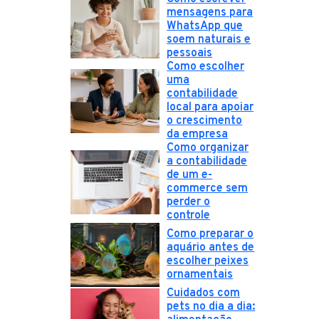
mensagens para
WhatsApp que
soem naturais e
pessoais
Como escolher
uma
contabilidade
local para apoiar
o crescimento
da empresa
Como organizar
a contabilidade
de um e-
commerce sem
perder o
controle
Como preparar o
aquário antes de
escolher peixes
ornamentais
Cuidados com
pets no dia a dia: