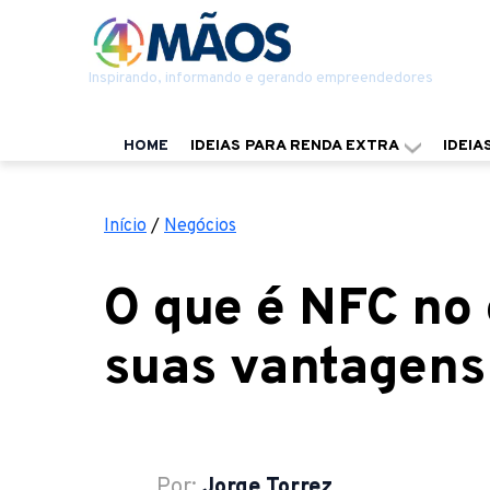
Inspirando, informando e gerando empreendedores
HOME
IDEIAS PARA RENDA EXTRA
IDEIA
Início
/
Negócios
O que é NFC no 
suas vantagens
Por:
Jorge Torrez