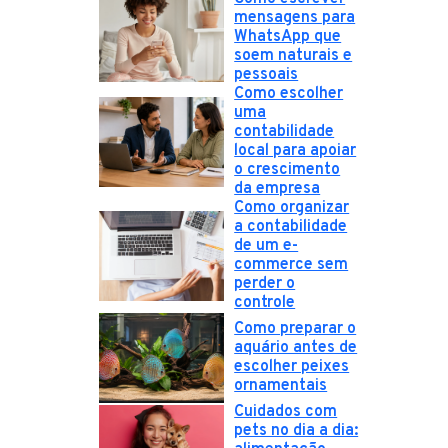
mensagens para
WhatsApp que
soem naturais e
pessoais
Como escolher
uma
contabilidade
local para apoiar
o crescimento
da empresa
Como organizar
a contabilidade
de um e-
commerce sem
perder o
controle
Como preparar o
aquário antes de
escolher peixes
ornamentais
Cuidados com
pets no dia a dia: