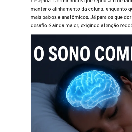
desejada. Dorminhocos que repousam de lado,
manter o alinhamento da coluna, enquanto q
mais baixos e anatômicos. Já para os que 
desafio é ainda maior, exigindo atenção redo