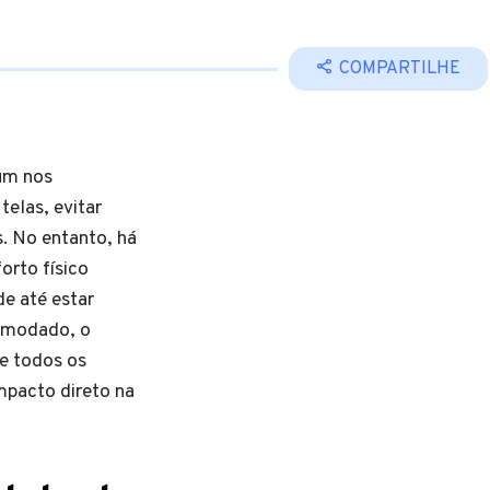
COMPARTILHE
um nos
elas, evitar
s. No entanto, há
orto físico
e até estar
comodado, o
e todos os
mpacto direto na