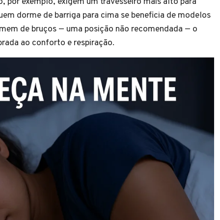
 por exemplo, exigem um travesseiro mais alto para
uem dorme de barriga para cima se beneficia de modelos
dormem de bruços — uma posição não recomendada — o
brada ao conforto e respiração.