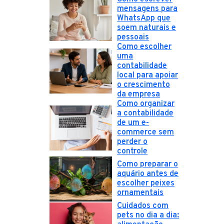
mensagens para
WhatsApp que
soem naturais e
pessoais
Como escolher
uma
contabilidade
local para apoiar
o crescimento
da empresa
Como organizar
a contabilidade
de um e-
commerce sem
perder o
controle
Como preparar o
aquário antes de
escolher peixes
ornamentais
Cuidados com
pets no dia a dia: