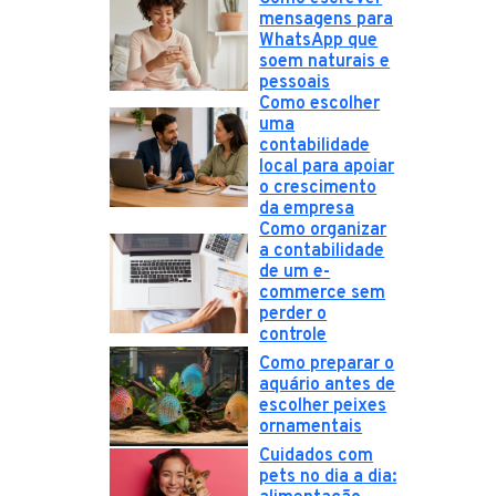
mensagens para
WhatsApp que
soem naturais e
pessoais
Como escolher
uma
contabilidade
local para apoiar
o crescimento
da empresa
Como organizar
a contabilidade
de um e-
commerce sem
perder o
controle
Como preparar o
aquário antes de
escolher peixes
ornamentais
Cuidados com
pets no dia a dia: