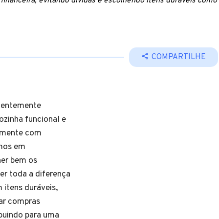
financeira, evitando dívidas e escolhendo itens duráveis como
COMPARTILHE
quentemente
zinha funcional e
damente com
amos em
her bem os
er toda a diferença
 itens duráveis,
tar compras
ibuindo para uma