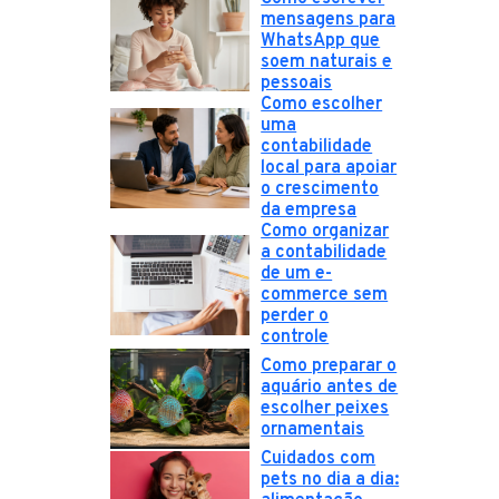
mensagens para
WhatsApp que
soem naturais e
pessoais
Como escolher
uma
contabilidade
local para apoiar
o crescimento
da empresa
Como organizar
a contabilidade
de um e-
commerce sem
perder o
controle
Como preparar o
aquário antes de
escolher peixes
ornamentais
Cuidados com
pets no dia a dia: