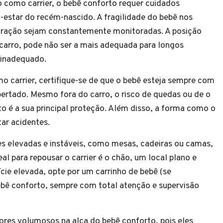
o como carrier, o bebê conforto requer cuidados
m-estar do recém-nascido. A fragilidade do bebê nos
piração sejam constantemente monitoradas. A posição
 carro, pode não ser a mais adequada para longos
 inadequado.
o carrier, certifique-se de que o bebê esteja sempre com
apertado. Mesmo fora do carro, o risco de quedas ou de o
nto é a sua principal proteção. Além disso, a forma como o
tar acidentes.
s elevadas e instáveis, como mesas, cadeiras ou camas,
eal para repousar o carrier é o chão, um local plano e
cie elevada, opte por um carrinho de bebê (se
ebê conforto, sempre com total atenção e supervisão
ores volumosos na alça do bebê conforto, pois eles