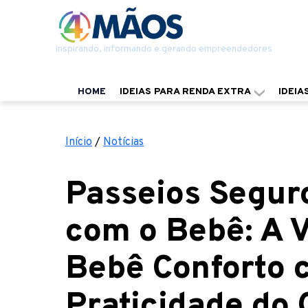
Inspirando, informando e gerando empreendedores
HOME
IDEIAS PARA RENDA EXTRA
IDEIA
Início
/
Notícias
Passeios Seguro
com o Bebê: A V
Bebê Conforto c
Praticidade do 