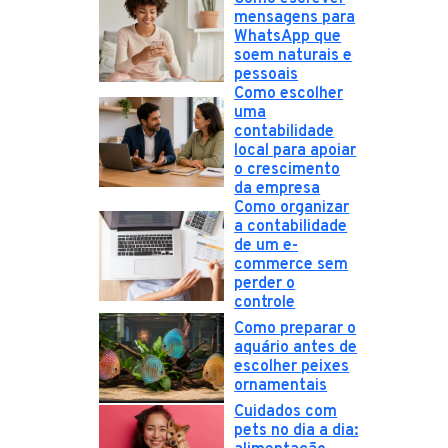
mensagens para
WhatsApp que
soem naturais e
pessoais
Como escolher
uma
contabilidade
local para apoiar
o crescimento
da empresa
Como organizar
a contabilidade
de um e-
commerce sem
perder o
controle
Como preparar o
aquário antes de
escolher peixes
ornamentais
Cuidados com
pets no dia a dia: