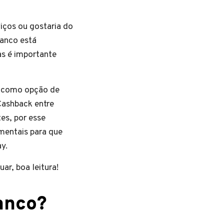
viços ou gostaria do
anco está
s é importante
s, como opção de
Cashback entre
tes, por esse
mentais para que
y.
ar, boa leitura!
anco?