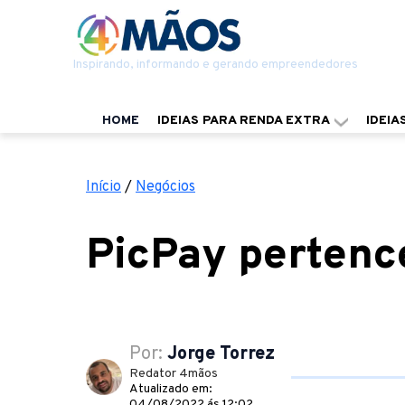
Inspirando, informando e gerando empreendedores
HOME
IDEIAS PARA RENDA EXTRA
IDEIA
Início
/
Negócios
PicPay pertenc
Por:
Jorge Torrez
Redator 4mãos
Atualizado em:
04/08/2022 ás 12:02