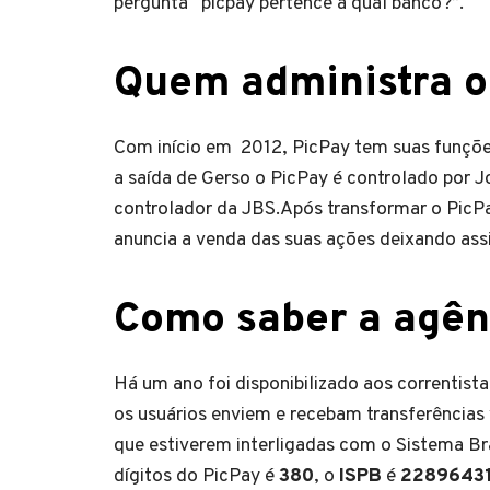
pergunta “picpay pertence a qual banco?”.
Quem administra o
Com início em 2012, PicPay tem suas funçõe
a saída de Gerso o PicPay é controlado por 
controlador da JBS.Após transformar o PicPay
anuncia a venda das suas ações deixando ass
Como saber a agên
Há um ano foi disponibilizado aos correntist
os usuários enviem e recebam transferências v
que estiverem interligadas com o Sistema Br
dígitos do PicPay é
380
, o
ISPB
é
2289643