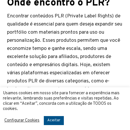
Onde encontro o PLR?
Encontrar conteúdos PLR (Private Label Rights) de
qualidade é essencial para quem deseja expandir seu
portfólio com materiais prontos para uso ou
personalização. Esses produtos permitem que você
economize tempo e ganhe escala, sendo uma
excelente solução para afiliados, produtores de
conteúdo e empresários digitais. Hoje, existem
várias plataformas especializadas em oferecer
produtos PLR de diversas categorias, como e-
books, artigos, cursos, imagens e até mesmo
Usamos cookies em nosso site para fornecer a experiência mais
vídeos. Saber onde buscar PLRs confiáveis faz toda
relevante, lembrando suas preferências e visitas repetidas. Ao
clicar em “Aceitar”, concorda com a utilização de TODOS os
a diferença, especialmente se o objetivo é manter a
cookies.
relevância e qualidade do seu conteúdo.
Configurar Cookies
Aceitar