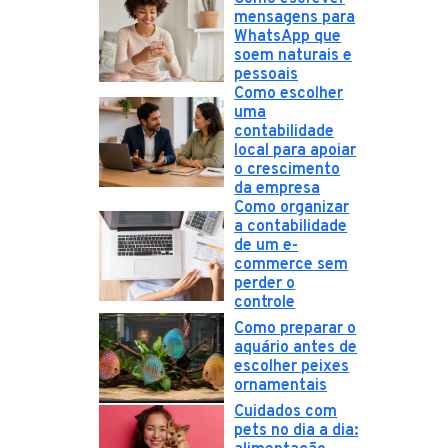
mensagens para
WhatsApp que
soem naturais e
pessoais
Como escolher
uma
contabilidade
local para apoiar
o crescimento
da empresa
Como organizar
a contabilidade
de um e-
commerce sem
perder o
controle
Como preparar o
aquário antes de
escolher peixes
ornamentais
Cuidados com
pets no dia a dia: