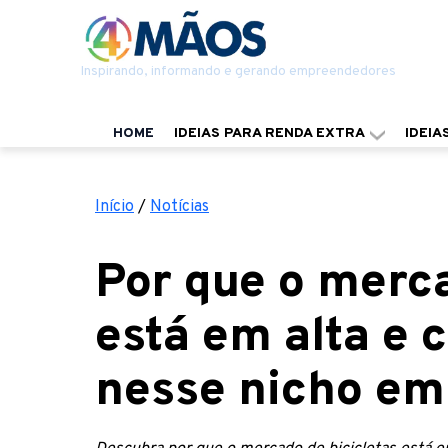
Inspirando, informando e gerando empreendedores
HOME
IDEIAS PARA RENDA EXTRA
IDEIA
Início
/
Notícias
Por que o merca
está em alta e
nesse nicho e