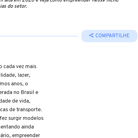
 em alta em 2026 e veja como empreender nesse nicho
ias do setor.
COMPARTILHE
o cada vez mais
idade, lazer,
mos anos, o
rada no Brasil e
dade de vida,
cas de transporte.
 fez surgir modelos
mentando ainda
nário, empreender