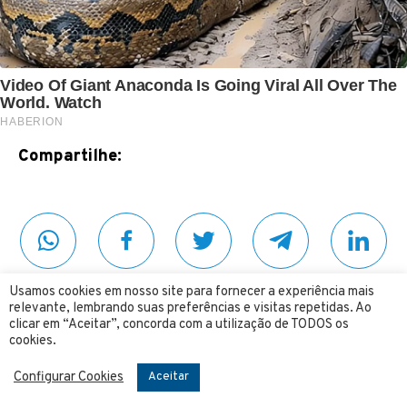
Compartilhe:
Usamos cookies em nosso site para fornecer a experiência mais
relevante, lembrando suas preferências e visitas repetidas. Ao
Siga o 4 Mãos no YOUTUBE
clicar em “Aceitar”, concorda com a utilização de TODOS os
cookies.
Dinheiro e Finanças
Franquias
Marketing
Configurar Cookies
Aceitar