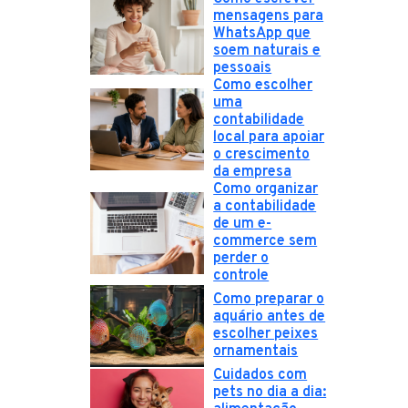
mensagens para
WhatsApp que
soem naturais e
pessoais
Como escolher
uma
contabilidade
local para apoiar
o crescimento
da empresa
Como organizar
a contabilidade
de um e-
commerce sem
perder o
controle
Como preparar o
aquário antes de
escolher peixes
ornamentais
Cuidados com
pets no dia a dia: