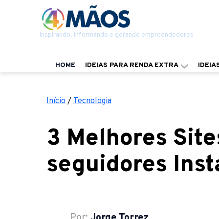
Inspirando, informando e gerando empreendedores
HOME
IDEIAS PARA RENDA EXTRA
IDEIA
Início
/
Tecnologia
3 Melhores Sit
seguidores Ins
Por:
Jorge Torrez