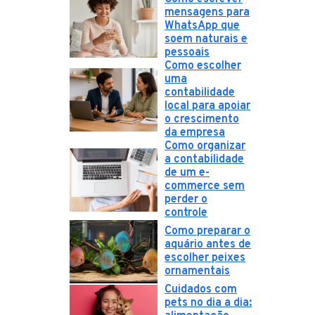
mensagens para
WhatsApp que
soem naturais e
pessoais
Como escolher
uma
contabilidade
local para apoiar
o crescimento
da empresa
Como organizar
a contabilidade
de um e-
commerce sem
perder o
controle
Como preparar o
aquário antes de
escolher peixes
ornamentais
Cuidados com
pets no dia a dia: