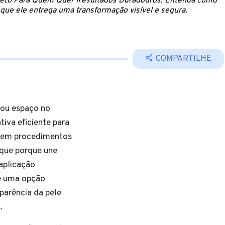
pleto Para Quem Quer Resultados Duradouros. Entenda como
que ele entrega uma transformação visível e segura.
COMPARTILHE
tou espaço no
tiva eficiente para
 sem procedimentos
que porque une
aplicação
se uma opção
parência da pele
.