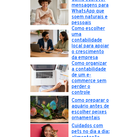
mensagens para
WhatsApp que
soem naturais e
pessoais
Como escolher
uma
contabilidade
local para apoiar
o crescimento
da empresa
Como organizar
a contabilidade
de um e-
commerce sem
perder o
controle
Como preparar o
aquário antes de
escolher peixes
ornamentais
Cuidados com
pets no dia a dia: