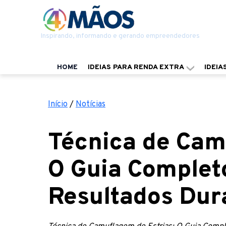
Inspirando, informando e gerando empreendedores
HOME
IDEIAS PARA RENDA EXTRA
IDEIA
Início
/
Notícias
Técnica de Cam
O Guia Complet
Resultados Dur