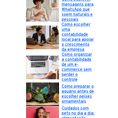
mensagens para
WhatsApp que
soem naturais e
pessoais
Como escolher
uma
contabilidade
local para apoiar
o crescimento
da empresa
Como organizar
a contabilidade
de um e-
commerce sem
perder o
controle
Como preparar o
aquário antes de
escolher peixes
ornamentais
Cuidados com
pets no dia a dia: