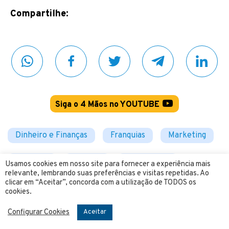
Compartilhe:
Siga o 4 Mãos no YOUTUBE
Dinheiro e Finanças
Franquias
Marketing
Negócios
Notícias
Renda Extra
Usamos cookies em nosso site para fornecer a experiência mais
relevante, lembrando suas preferências e visitas repetidas. Ao
clicar em “Aceitar”, concorda com a utilização de TODOS os
Tecnologia
Vagas
cookies.
Configurar Cookies
Aceitar
Consulte Mais Informações