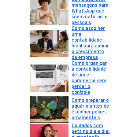
mensagens para
WhatsApp que
soem naturais e
pessoais
Como escolher
uma
contabilidade
local para apoiar
o crescimento
da empresa
Como organizar
a contabilidade
de um e-
commerce sem
perder o
controle
Como preparar o
aquário antes de
escolher peixes
ornamentais
Cuidados com
pets no dia a dia: