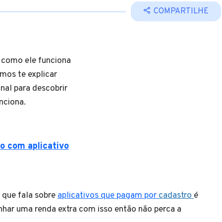
COMPARTILHE
e como ele funciona
emos te explicar
inal para descobrir
unciona.
o com aplicativo
 que fala sobre
aplicativos que pagam por
cadastro
é
har uma renda extra com isso então não perca a