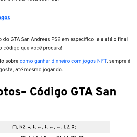
ogos
 do GTA San Andreas PS2 em especifico leia até o final
 o código que você procura!
do sobre
como ganhar dinheiro com jogos NFT
, sempre é
 gosta, até mesmo jogando.
otos
–
Código GTA San
▢, R2, ↓, ↓, ←, ↓, ←, ←, L2, X;