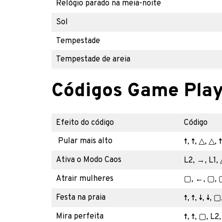
Relógio parado na meia-noite
Sol
Tempestade
Tempestade de areia
Códigos Game Pla
Efeito do código
Código
Pular mais alto
↑, ↑, △, △,
Ativa o Modo Caos
L2, →, L1, 
Atrair mulheres
▢, ←, ▢, ▢
Festa na praia
↑, ↑, ↓, ↓, 
Mira perfeita
↑, ↑, ▢, L2