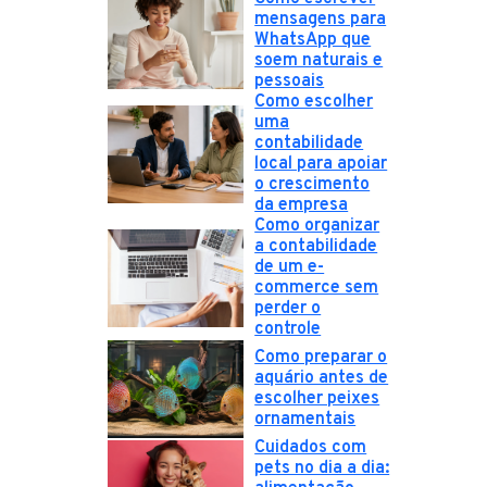
mensagens para
WhatsApp que
soem naturais e
pessoais
Como escolher
uma
contabilidade
local para apoiar
o crescimento
da empresa
Como organizar
a contabilidade
de um e-
commerce sem
perder o
controle
Como preparar o
aquário antes de
escolher peixes
ornamentais
Cuidados com
pets no dia a dia: