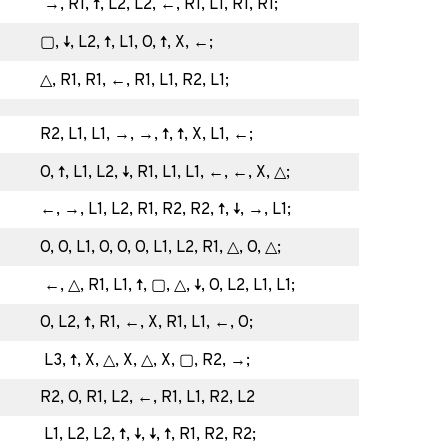
→, R1, ↑, L2, L2, ←, R1, L1, R1, R1;
▢, ↓, L2, ↑, L1, O, ↑, X, ←;
△, R1, R1, ←, R1, L1, R2, L1;
R2, L1, L1, →, →, ↑, ↑, X, L1, ←;
O, ↑, L1, L2, ↓, R1, L1, L1, ←, ←, X, △;
←, →, L1, L2, R1, R2, R2, ↑, ↓, →, L1;
O, O, L1, O, O, O, L1, L2, R1, △, O, △;
←, △, R1, L1, ↑, ▢, △, ↓, O, L2, L1, L1;
O, L2, ↑, R1, ←, X, R1, L1, ←, O;
L3, ↑, X, △, X, △, X, ▢, R2, →;
R2, O, R1, L2, ←, R1, L1, R2, L2
L1, L2, L2, ↑, ↓, ↓, ↑, R1, R2, R2;