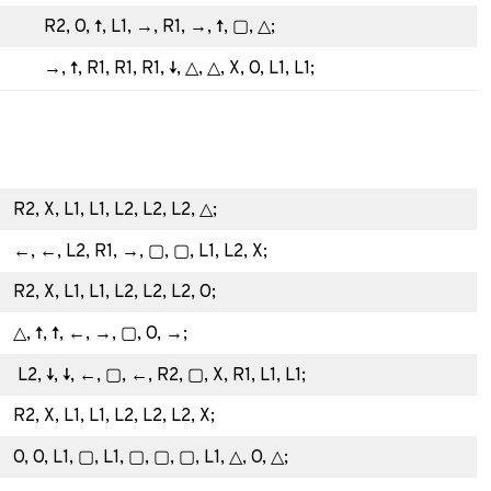
R2, O, ↑, L1, →, R1, →, ↑, ▢, △;
→, ↑, R1, R1, R1, ↓, △, △, X, O, L1, L1;
R2, X, L1, L1, L2, L2, L2, △;
←, ←, L2, R1, →, ▢, ▢, L1, L2, X;
R2, X, L1, L1, L2, L2, L2, O;
△, ↑, ↑, ←, →, ▢, O, →;
L2, ↓, ↓, ←, ▢, ←, R2, ▢, X, R1, L1, L1;
R2, X, L1, L1, L2, L2, L2, X;
O, O, L1, ▢, L1, ▢, ▢, ▢, L1, △, O, △;