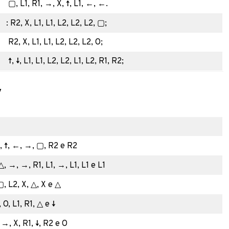
▢, L1, R1, →, X, ↑, L1, ←, ←.
: R2, X, L1, L1, L2, L2, L2, ▢;
R2, X, L1, L1, L2, L2, L2, O;
↑, ↓, L1, L1, L2, L2, L1, L2, R1, R2;
y
 ↑, ↑, ←, →, ▢, R2 e R2
△, →, →, R1, L1, →, L1, L1 e L1
, L2, X, △, X e △
▢, O, L1, R1, △ e ↓
, →, X, R1, ↓, R2 e O