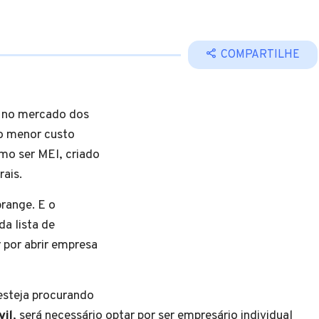
COMPARTILHE
 no mercado dos
 o menor custo
omo ser MEI, criado
rais.
range. E o
da lista de
 por abrir empresa
esteja procurando
vil
, será necessário optar por ser empresário individual