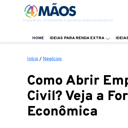
Inspirando, informando e gerando empreendedores
HOME
IDEIAS PARA RENDA EXTRA
IDEIA
Início
/
Negócios
Como Abrir Emp
Civil? Veja a F
Econômica