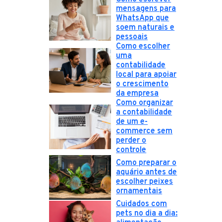
mensagens para
WhatsApp que
soem naturais e
pessoais
Como escolher
uma
contabilidade
local para apoiar
o crescimento
da empresa
Como organizar
a contabilidade
de um e-
commerce sem
perder o
controle
Como preparar o
aquário antes de
escolher peixes
ornamentais
Cuidados com
pets no dia a dia: