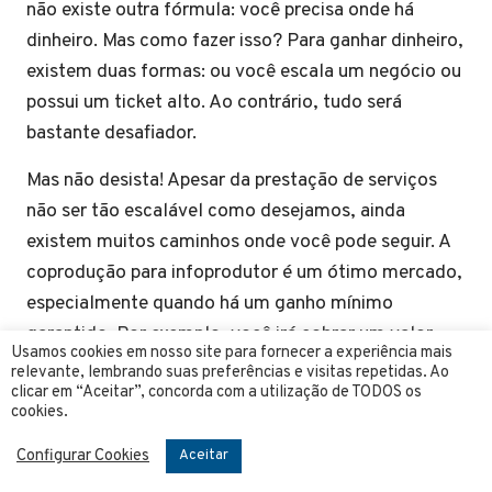
não existe outra fórmula: você precisa onde há
dinheiro. Mas como fazer isso? Para ganhar dinheiro,
existem duas formas: ou você escala um negócio ou
possui um ticket alto. Ao contrário, tudo será
bastante desafiador.
Mas não desista! Apesar da prestação de serviços
não ser tão escalável como desejamos, ainda
existem muitos caminhos onde você pode seguir. A
coprodução para infoprodutor é um ótimo mercado,
especialmente quando há um ganho mínimo
garantido. Por exemplo, você irá cobrar um valor
Usamos cookies em nosso site para fornecer a experiência mais
mínimo sobre um lançamento ou uma porcentagem
relevante, lembrando suas preferências e visitas repetidas. Ao
clicar em “Aceitar”, concorda com a utilização de TODOS os
específica sobre o faturamento total.
cookies.
Tenha atenção ao fazer isso! Pode acontecer da
Configurar Cookies
Aceitar
ideia não ser aceita no mercado, então você precisa