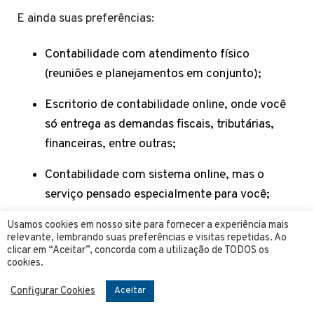
E ainda suas preferências:
Contabilidade com atendimento físico
(reuniões e planejamentos em conjunto);
Escritorio de contabilidade online, onde você
só entrega as demandas fiscais, tributárias,
financeiras, entre outras;
Contabilidade com sistema online, mas o
serviço pensado especialmente para você;
Prefere baixo custo?
Usamos cookies em nosso site para fornecer a experiência mais
relevante, lembrando suas preferências e visitas repetidas. Ao
clicar em “Aceitar”, concorda com a utilização de TODOS os
Prefere custo-benefício?
cookies.
Ou da prioridade para a qualidade do serviço,
Configurar Cookies
Aceitar
pouco se importando com o valor?