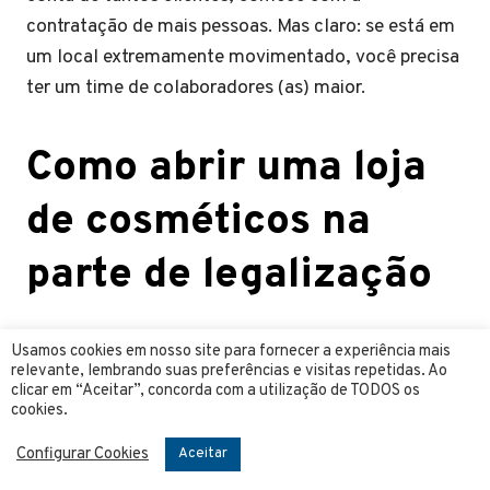
contratação de mais pessoas. Mas claro: se está em
um local extremamente movimentado, você precisa
ter um time de colaboradores (as) maior.
Como abrir
uma loja
de cosméticos na
parte de legalização
A parte de legalização é fundamental para trabalhar,
Usamos cookies em nosso site para fornecer a experiência mais
assim como ter um CNPJ para sua loja. E
relevante, lembrando suas preferências e visitas repetidas. Ao
clicar em “Aceitar”, concorda com a utilização de TODOS os
dependendo do modelo que você escolher, será
cookies.
necessário algumas documentações e licenças.
Configurar Cookies
Aceitar
Existem municípios que exigem licença dos