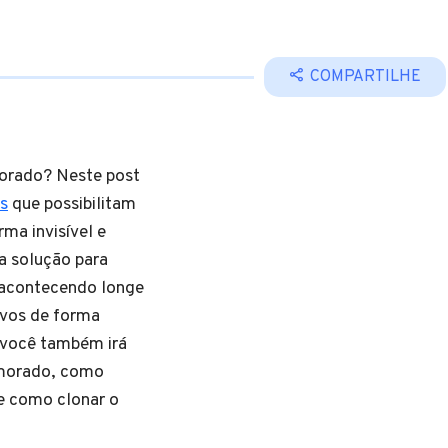
COMPARTILHE
orado? Neste post
is
que possibilitam
a invisível e
 a solução para
 acontecendo longe
ivos de forma
 você também irá
amorado, como
e como clonar o