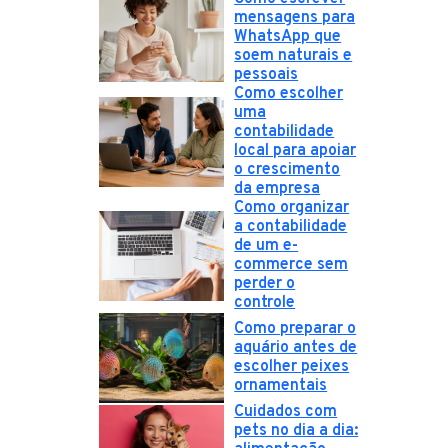
mensagens para
WhatsApp que
soem naturais e
pessoais
Como escolher
uma
contabilidade
local para apoiar
o crescimento
da empresa
Como organizar
a contabilidade
de um e-
commerce sem
perder o
controle
Como preparar o
aquário antes de
escolher peixes
ornamentais
Cuidados com
pets no dia a dia: