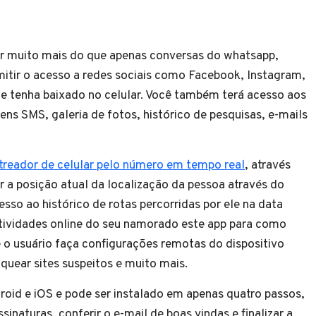
cer muito mais do que apenas conversas do whatsapp,
itir o acesso a redes sociais como Facebook, Instagram,
ele tenha baixado no celular. Você também terá acesso aos
s SMS, galeria de fotos, histórico de pesquisas, e-mails
treador de celular pelo número em tempo real
, através
r a posição atual da localização da pessoa através do
cesso ao histórico de rotas percorridas por ele na data
 atividades online do seu namorado este app para como
o usuário faça configurações remotas do dispositivo
oquear sites suspeitos e muito mais.
roid e iOS e pode ser instalado em apenas quatro passos,
sinaturas, conferir o e-mail de boas vindas e finalizar a