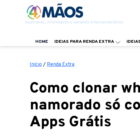
Inspirando, informando e gerando empreendedores
HOME
IDEIAS PARA RENDA EXTRA
IDEIA
Início
/
Renda Extra
Como clonar wh
namorado só c
Apps Grátis